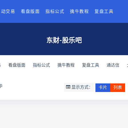
自动交易
看盘版面
指标公式
擒牛教程
复盘工具
东财-股乐吧
易
看盘版面
指标公式
擒牛教程
复盘工具
通达信
华
显示方式：
卡片
列表