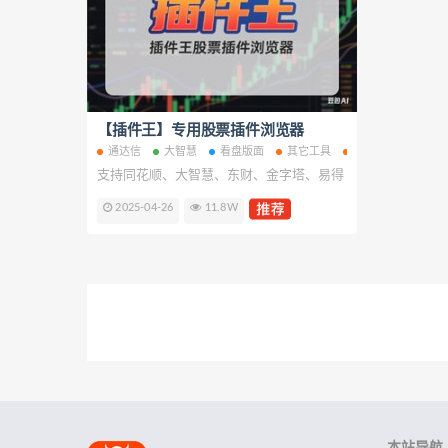
【插件王】专用股票插件浏览器
通达信
大智慧
看盘版面
其它工具
开盘啦
同花顺
支持同花顺、大智慧、东财、金字塔、易得
2025-04-26
11.8W