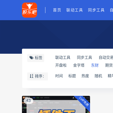
首页
联动工具
同步工具
联动工具
同步工具
自动交
标签
开盘啦
金字塔
东财
期货
时间
标题
热度
随机
精
排序：
SVIP免费
43